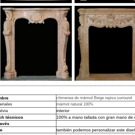
mbre
chimenea de mármol Beige repisa surround
eriales
mármol natural 100%
interior
alvia
ch
técnicos
100% a mano tallada con gran mano de 
ravés
ze
también podemos personalizar este diseñ