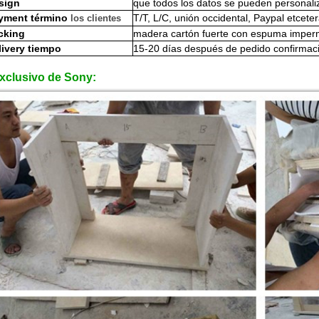
sign
que todos los datos se pueden personaliz
yment término
T/T, L/C, unión occidental, Paypal etcete
los clientes
cking
madera cartón fuerte con espuma imper
livery tiempo
15-20 días después de pedido confirmac
xclusivo de Sony: