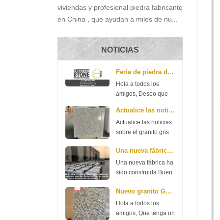
viviendas y profesional piedra fabricante
en China , que ayudan a miles de nu...
NOTICIAS
Feria de piedra de Medio Oriente
Hola a todos los
amigos, Deseo que
usted tenga un buen
Actualice las noticias sobre el granito gris G602 ...
día. Aquí hay una
Actualice las noticias
gran noticia para
sobre el granito gris
compartir con usted
G602 y G603 Que
que nuestra
Una nueva fábrica ha sido construida
tengas un buen día.
compañía asistirá a
Aquí hay una noticia
Middle East Stone
Una nueva fábrica ha
de granito G602 y
Fair la próxima
sido construida Buen
G603, por favor
semana. La feria
día para todos los
verifique. G602 70 *
Nuevo granito G654 de Xiamen R.S.C Stone
comien...
amigos. Nuestra
240up * 2cm $ 11.35 /
compañía gastó
Hola a todos los
m2 3 cm $ 13.98 / m2
dinero en la
amigos, Que tenga un