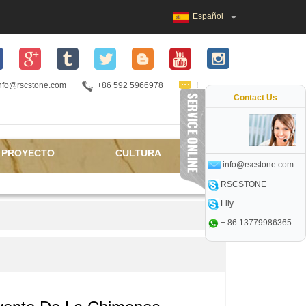
Español
nfo@rscstone.com
+86 592 5966978
!
Contact Us
PROYECTO
CULTURA
info@rscstone.com
RSCSTONE
Lily
+ 86 13779986365