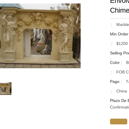
Envol
Chime
:
Marble
Min.Order
:
$1200
Selling Pri
Color :
B
:
FOB Ch
Pago :
T
:
China
Plazo De 
Confirmat