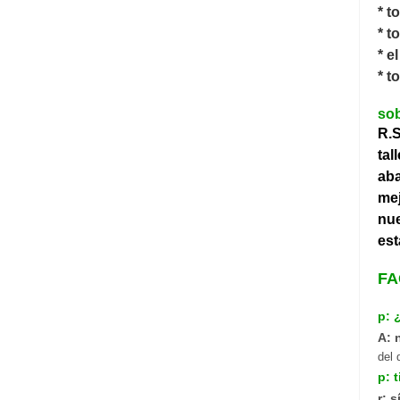
* t
* t
* e
* t
so
R.S
ta
aba
mej
nu
est
FA
p: 
A: 
del 
p: 
r: sí