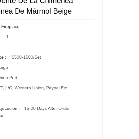
vente De La Chimenea
nea De Mármol Beige
 Fireplace
 :
1
ce :
$500-1500/set
eige
ina Port
/T, L/C, Western Union, Paypal Etc
Ejecución :
15-20 Days After Order
ion