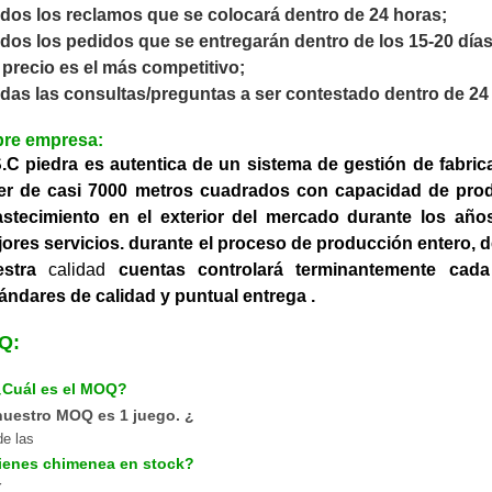
odos los reclamos que se colocará dentro de 24 horas;
odos los pedidos que se entregarán dentro de los 15-20 días 
l precio es el más competitivo;
odas las consultas/preguntas a ser contestado dentro de 24
bre empresa:
.C piedra es autentica de un sistema de gestión de fabri
ller de casi 7000 metros cuadrados con capacidad de pr
stecimiento en el exterior del mercado durante los años
ores servicios.
durante el proceso de producción entero, de
estra
calidad
cuentas controlará terminantemente cad
ándares de calidad
y puntual
entrega
.
Q:
¿Cuál es el MOQ?
nuestro MOQ es 1 juego. ¿
de las
tienes chimenea en stock?
.