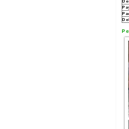
D
e
P
a
P
a
D
e
P
e