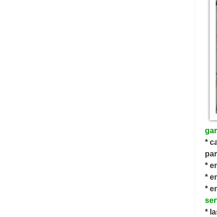
gar
* c
par
* e
* e
* e
ser
* l