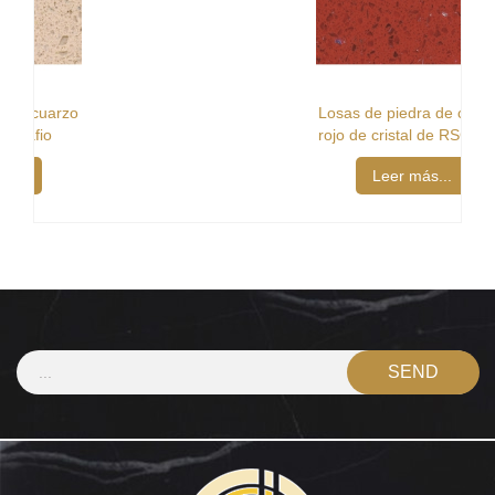
Losas de piedra de cuarzo
rojo de cristal de RSC1801
Leer más...