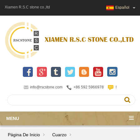
Xiamen R.S.C stone co.,ltd
Español
info@rscstone.com
+86 592 5966978
!
MENU
Página De Inicio
Cuarzo