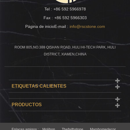
Tel :
+86 592 5966978
Fax :
+86 592 5966303
Página de inicioE-mail :
info@rscstone.com
:
ROOM 805,NO.388 QISHAN ROAD, HULI HI-TECH PARK, HULI
DISTRICT, XIAMEN,CHINA
ETIQUETAS CALIENTES
PRODUCTOS
Enlaces amigos :
Molibon
Thefaithstone
Marshomedecor