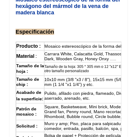
hexágono del mármol de la vena de
madera blanca
Especificación
Producto
:
Mosaico estereoscópico de la forma del hexág
Carrara White, Calacatta Gold, Thassos White, 
Material
:
Dark, Wooden Gray, Honey Onxy .....
Tamaño de la
Tamaño de la hoja: 305 * 305 mm o 12 "x12"
Espesor: 4
hoja
:
otro tamaño personalizado
Tamaño de
10x10 mm (3/8 "x3 / 8"), 15x15 mm (5/8 "x5 / 8"
chip
:
mm (1 1/4 "x1 1/4") y etc.
Acabado de
Pulido, afilado con piedra, flameado,
División
en
aserrado, arenado, etc.
la superficie:
Square, Basketweave, Mini brick, Modern brick
Patrón de
Grand fan, Penny round, Mano recortada, Tesser
mosaico
:
Rhomboid, Bubble round, Circle bubble, Apilado,
Muro y amp; Piso, placa para salpicaduras de 
Solicitud
:
comedor, entrada, pasillo, balcón, spa, piscina, 
Bolsa de papel + Protección de película + Caja