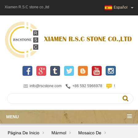
Xiamen R.S.C stone co.,ltd
Español
info@rscstone.com
+86 592 5966978
!
MENU
Página De Inicio
Mármol
Mosaico De