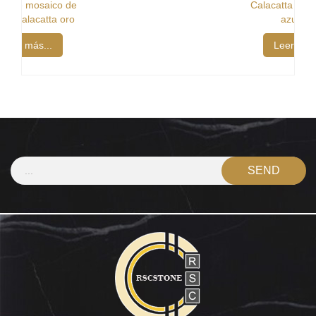
Calacatta oro mármol
azulejos
Leer más...