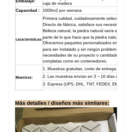
Embalaje:
caja de madera
Capacidad
:
1000m2 por semana
Primera calidad, cuidadosamente seleccionada
Directo de fábrica, satisface sus necesidades a
Belleza natural, la piedra natural varía en patró
parte de lo que hace que la piedra natural sea u
caracteristicas:
Ofrecemos paquetes personalizados en todos los
para ser instalado y sin ningún problema. Puede
necesidades de su proyecto o cantidades más g
completas como en contenedores.
1. Muestras gratuitas, costo de entrega pagado 
2. Las muestras envían en 3 ~ 10 días después 
Muestras:
3. Express (UPS, DHL, TNT, FEDEX, EMS, etc.)
Más detalles / diseños más similares: