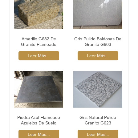
Amarillo G682 De
Gris Pulido Baldosas De
Granito Flameado
Granito G603
Piedra De
Pavimentación
Leer Más...
Leer Más...
Piedra Azul Flameado
Gris Natural Pulido
Azulejos De Suelo
Granito G623
Leer Más...
Leer Más...