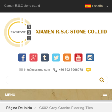
Xiamen R.S.C stone co.,ltd
Español
info@rscstone.com
+86 592 5966978
!
MENU
Página De Inicio
G602-Grey-Granite-Flooring-Tiles