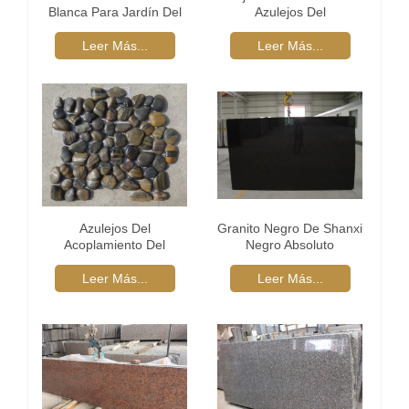
Blanca Para Jardín Del
Azulejos Del
Camino
Acoplamiento
Leer Más...
Leer Más...
Azulejos Del
Granito Negro De Shanxi
Acoplamiento Del
Negro Absoluto
Guijarro Piedra Raya
Guijarro
Leer Más...
Leer Más...