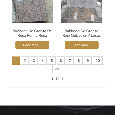
Baldosas De Granito De
Baldosas De Granito
Rosa Porino Rosa
Rojo Multicolor Y Losas
Leer Más...
Leer Más...
1
2
3
4
5
6
7
8
9
10
>>
10