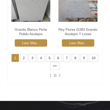
Granito Blanco Perla
Rey Flores G383 Granito
Pulido Azulejos
Azulejos Y Losas
Leer Más...
Leer Más...
1
2
3
4
5
6
7
8
9
10
>>
11