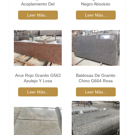
Acoplamiento Del
Negro Absoluto
Guijarro Piedra Raya
Guijarro
Leer Más...
Leer Más...
Arce Rojo Granito G562
Baldosas De Granito
Azulejo Y Losa
Chino G664 Rosa
Leer Más...
Leer Más...