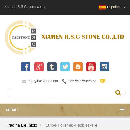
Xiamen R.S.C stone co.,ltd
Español
info@rscstone.com
+86 592 5966978
!
MENU
Página De Inicio
Stripe-Polished-Pebbles-Tile