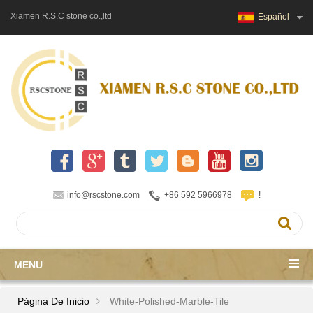
Xiamen R.S.C stone co.,ltd
Español
info@rscstone.com
+86 592 5966978
!
MENU
Página De Inicio
White-Polished-Marble-Tile