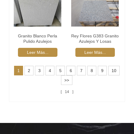
Granito Blanco Perla
Rey Flores G383 Granito
Pulido Azulejos
Azulejos Y Losas
Leer Más...
Leer Más...
1
2
3
4
5
6
7
8
9
10
>>
14