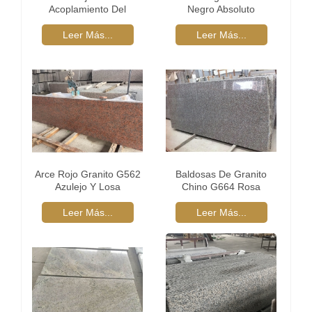
Acoplamiento Del
Negro Absoluto
Guijarro Piedra Raya
Guijarro
Leer Más...
Leer Más...
Arce Rojo Granito G562
Baldosas De Granito
Azulejo Y Losa
Chino G664 Rosa
Leer Más...
Leer Más...